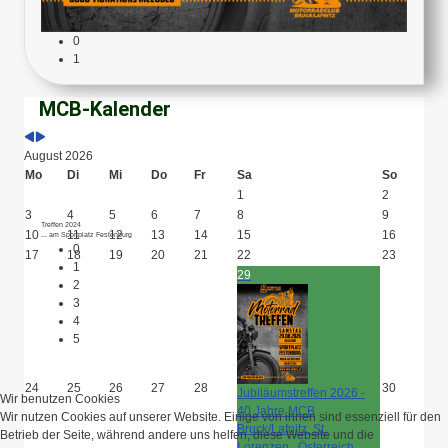
0
1
MCB-Kalender
August 2026
Mo
Di
Mi
Do
Fr
Sa
So
1
2
3
4
5
6
7
8
9
Treffen 2024
10
11
12
13
14
15
16
... am Sportplatz Festenburg
0
17
18
19
20
21
22
23
1
29
2
3
4
5
24
25
26
27
28
30
Jubiläumstreffen 2026 -
Wir benutzen Cookies
40 Jahre MCB
Wir nutzen Cookies auf unserer Website. Einige von ihnen sind essenziell für den
Bruck/Lafnitz, St.
Betrieb der Seite, während andere uns helfen, diese Website und die
Lorenzen , Österreich