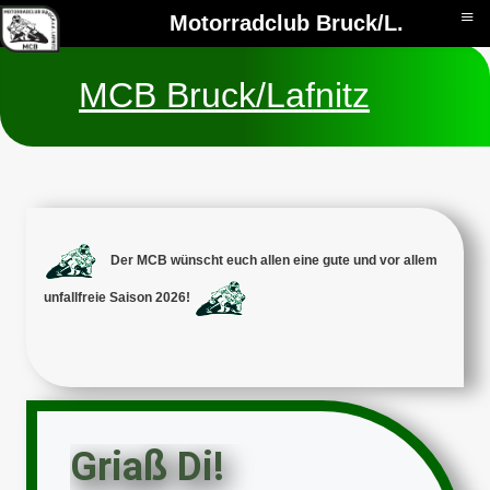
≡
Monat
Monat
Motorradclub Bruck/L.
MCB Bruck/Lafnitz
Der MCB wünscht euch
allen eine gute und vor allem
unfallfreie
Saison 2026!
Griaß Di!